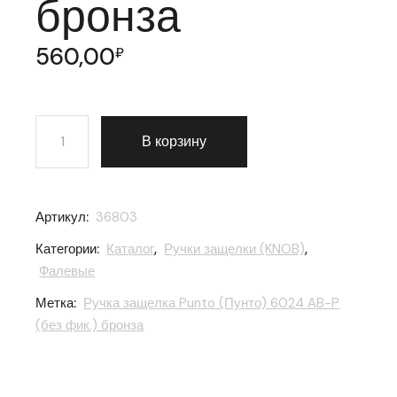
бронза
560,00
₽
Количество товара Ручка защелка Punto (Пунто) 6024
В корзину
Артикул:
36803
Категории:
Каталог
,
Ручки защелки (KNOB)
,
Фалевые
Метка:
Ручка защелка Punto (Пунто) 6024 AB-P
(без фик.) бронза