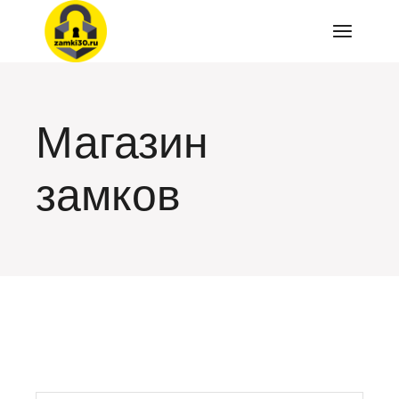
Перейти
к
содержимому
Магазин
замков
искать: