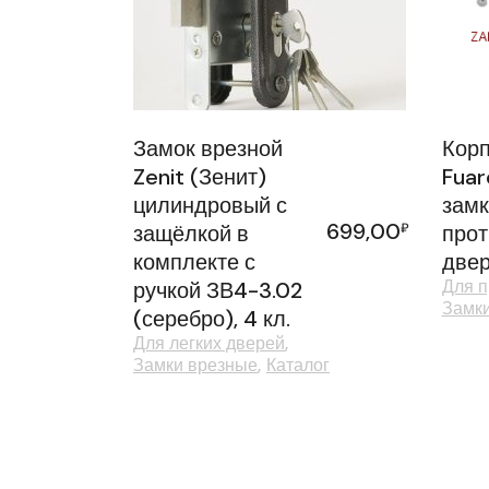
Замок врезной
Корп
Zenit (Зенит)
Fuar
цилиндровый с
замк
699,00
защёлкой в
₽
про
комплекте с
двер
Для 
ручкой ЗВ4-3.02
Замк
(серебро), 4 кл.
Для легких дверей
Замки врезные
Каталог