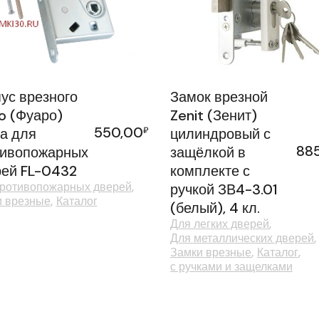
ус врезного
Замок врезной
o (Фуаро)
Zenit (Зенит)
550,00
а для
₽
цилиндровый с
88
тивопожарных
защёлкой в
ей FL-0432
комплекте с
противопожарных дверей
ручкой ЗВ4-3.01
и врезные
Каталог
(белый), 4 кл.
Для легких дверей
Для металлических дверей
Замки врезные
Каталог
с ручками и защелками