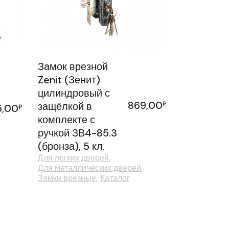
Замок врезной
Zenit (Зенит)
цилиндровый с
869,00
защёлкой в
₽
5,00
₽
комплекте с
ручкой ЗВ4-85.3
(бронза), 5 кл.
Для легких дверей
Для металлических дверей
Замки врезные
Каталог