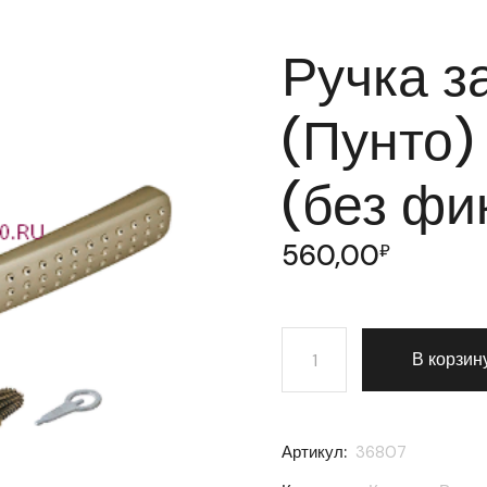
Ручка з
(Пунто)
(без фи
560,00
₽
Количество товара Ручка
В корзин
Артикул:
36807