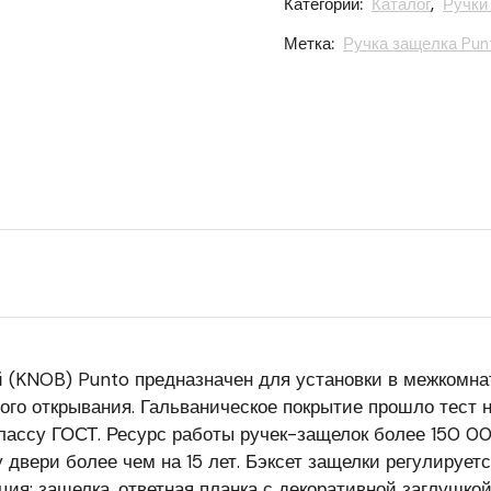
Категории:
Каталог
,
Ручки
Метка:
Ручка защелка Pun
й (KNOB) Punto предназначен для установки в межкомн
ого открывания. Гальваническое покрытие прошло тест н
классу ГОСТ. Ресурс работы ручек-защелок более 150 0
у двери более чем на 15 лет. Бэксет защелки регулируе
ция: защелка, ответная планка с декоративной заглушкой