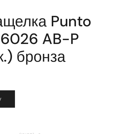
ащелка Punto
 6026 AB-P
к.) бронза
 защелка Punto (Пунто) 6026 AB-P (без фик.) бронза
у