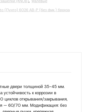
 защелки (KNOB)
,
Фалевые
to (Пунто) 6026 AB-P (без фик.) бронза
атные двери толщиной 35-45 мм.
а устойчивость к коррозии в
00 циклов открывания/закрывания,
тся — 60/70 мм. Модификация: без
, дверные ручки, крепежная