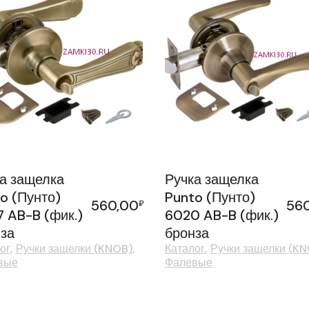
а защелка
Ручка защелка
o (Пунто)
Punto (Пунто)
560,00
56
₽
 AB-B (фик.)
6020 AB-B (фик.)
за
бронза
ог
Ручки защелки (KNOB)
Каталог
Ручки защелки (K
вые
Фалевые