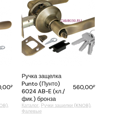
Ручка защелка
Punto (Пунто)
0,00
560,00
₽
₽
6024 AB-E (кл./
фик.) бронза
NOB)
Каталог
Ручки защелки (KNOB)
Фалевые