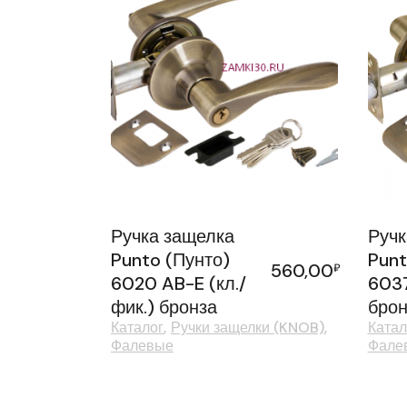
Ручка защелка
Ручк
Punto (Пунто)
Punt
560,00
₽
6020 AB-E (кл./
6037
фик.) бронза
брон
Каталог
Ручки защелки (KNOB)
Катал
Фалевые
Фале