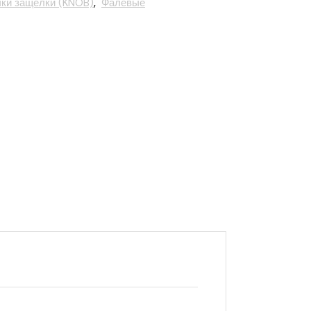
ки защелки (KNOB)
,
Фалевые