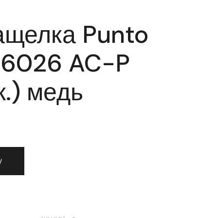
ащелка Punto
 6026 AC-P
к.) медь
 защелка Punto (Пунто) 6026 AC-P (без фик.) медь
у