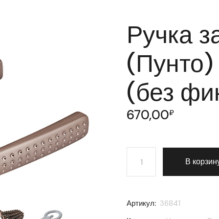
Ручка з
(Пунто)
(без фи
670,00
₽
Количество товара Ручка
В корзин
Артикул:
36841