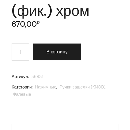
(фик.) хром
670,00
₽
Количество товара Ручка защелка Punto (Пунто) 6026
В корзину
Артикул:
36831
Категории:
Нажимные
,
Ручки защелки (KNOB)
,
Фалевые