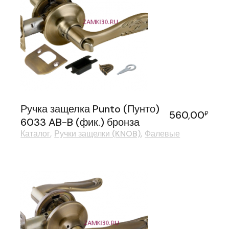
Ручка защелка Punto (Пунто)
560,00
₽
6033 AB-B (фик.) бронза
Каталог
Ручки защелки (KNOB)
Фалевые