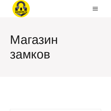
Перейти
к
содержимому
Магазин
замков
искать: