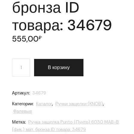
бронза ID
товара: 34679
555,00
₽
Количество товара Ручка защелка Punto (Пунто) 6030
В корзину
Артикул:
34679
Категории:
Каталог
,
Ручки защелки (KNOB)
,
Фалевые
Метка:
Ручка защелка Punto (Пунто) 6030 MAB-B
(фик.) мат. бронза ID товара: 34679