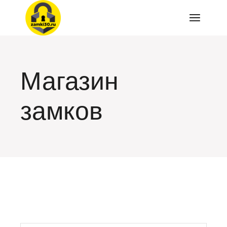
Перейти
к
содержимому
Магазин
замков
искать: