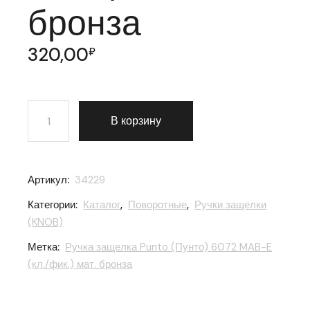
бронза
320,00
₽
Количество товара Ручка защелка Punto (Пунто) 6072 
В корзину
Артикул:
34229
Категории:
Каталог
,
Поворотные
,
Ручки защелки
(KNOB)
Метка:
Ручка защелка Punto (Пунто) 6072 MAB-E
(кл./фик.) мат. бронза