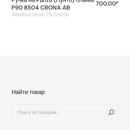
Ручка на Punto (Пунто) планке
700,00
₽
P90 8504 CRONA AB
Дверные ручки
На планке
Найти товар
Искать: