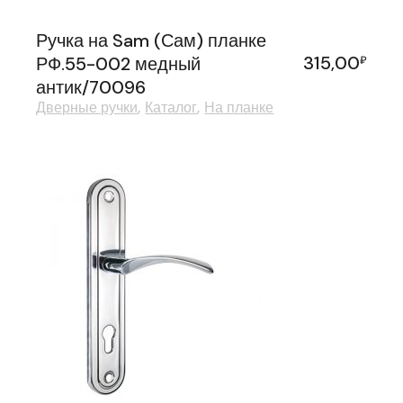
Ручка на Sam (Сам) планке
315,00
РФ.55-002 медный
₽
антик/70096
Дверные ручки
Каталог
На планке