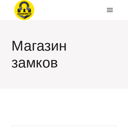
Перейти
к
содержимому
Магазин
замков
искать: