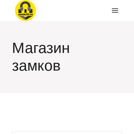
Перейти
к
содержимому
Магазин
замков
искать: