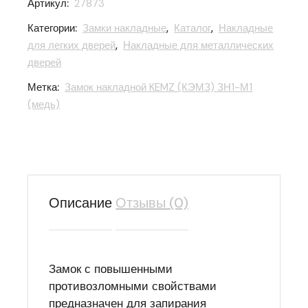
Артикул:
27873
Категории:
Замки накладные
,
Каталог
,
Накладные
для легких дверей
,
Накладные для металлических
дверей
Метка:
Замок накладной KEMZ (КЭМЗ) ЗН1-М1
(медь)
Описание
Отзывы (0)
Замок с повышенными
противозломными свойствами
предназначен для запирания