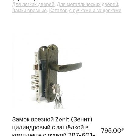
Для легких дверей
Для металлических дверей
Замки врезные
Каталог
с ручками и защелками
Замок врезной Zenit (Зенит)
цилиндровый с защёлкой в
795,00
₽
комплекте с ручкой ЗВ7-60.1-