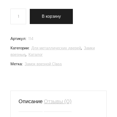
Количество товара Замок врезной Class (Класс) сувал
В корзину
Артикул:
114
Категории:
Для металлических дверей
,
Замки
врезные
,
Каталог
Метка:
Замок врезной Class
Описание
Отзывы (0)