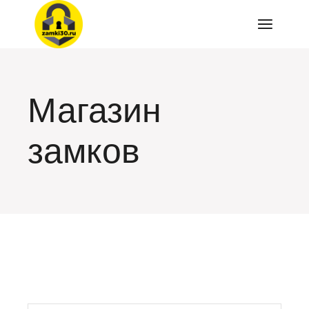
Перейти
к
содержимому
Магазин
замков
искать: