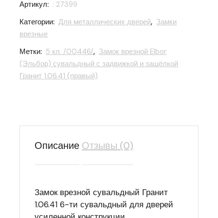
Артикул:
: 27399
Категории:
Для металлических дверей
,
Замки
врезные
Метки:
5 кл. /00446/
,
Замок врезной Elbor
(Эльбор) сувальдный с задвижкой и защёлкой
Гранит 1.06.41 (правый)
Описание
Отзывы (0)
Замок врезной сувальдный Гранит
1.06.41 6-ти сувальдный для дверей
усиленной конструкции