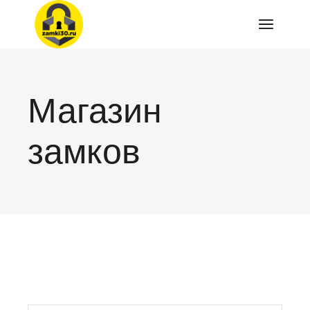
Перейти
к
содержимому
Магазин
замков
искать: