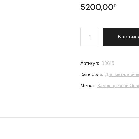
5200,00
₽
Количество товара Замок 
В корзин
Артикул:
38615
Категории:
Для металличе
Метка:
Замок врезной Guar