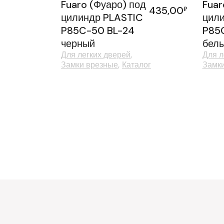
Fuaro (Фуаро) под
Fuar
435,00
₽
цилиндр PLASTIC
цил
P85C-50 BL-24
P85
черный
бел
Для легких дверей
Для л
Замки врезные
Каталог
Замк