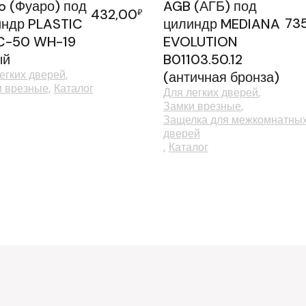
o (Фуаро) под
AGB (АГБ) под
432,00
₽
73
индр PLASTIC
цилиндр MEDIANA
C-50 WH-19
EVOLUTION
ый
B01103.50.12
егких дверей
(античная бронза)
и врезные
Каталог
Для легких дверей
Замки врезные
Защелка для межкомнатны
дверей
Каталог