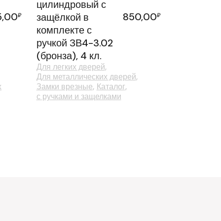
цилиндровый с
5,00
850,00
₽
защёлкой в
₽
комплекте с
ручкой ЗВ4-3.02
(бронза), 4 кл.
Для легких дверей
Для металлических дверей
х
Замки врезные
Каталог
с ручками и защелками