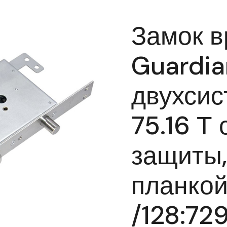
Замок в
Guardia
двухси
75.16 Т 
защиты,
планкой)
/128:72