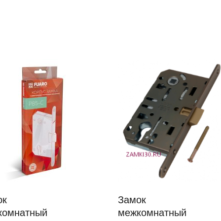
ок
Замок
комнатный
межкомнатный