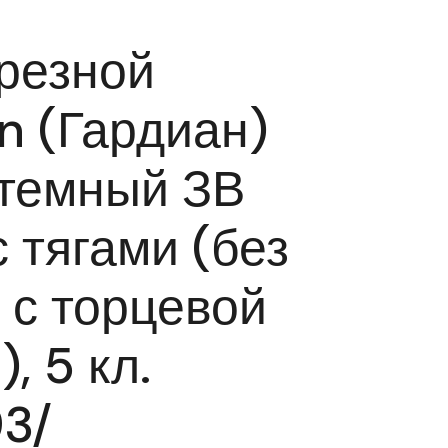
резной
n (Гардиан)
стемный ЗВ
с тягами (без
 с торцевой
, 5 кл.
93/