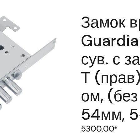
Замок в
Guardia
сув. с з
Т (прав
ом, (без
54мм, 5
5300,00
₽