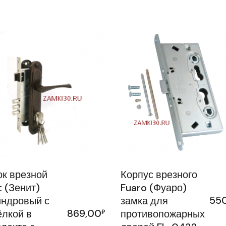
к врезной
Корпус врезного
t (Зенит)
Fuaro (Фуаро)
55
ндровый с
замка для
869,00
лкой в
₽
противопожарных