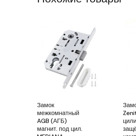
Замок
Замо
межкомнатный
Zeni
AGB (АГБ)
цили
магнит. под цил.
защё