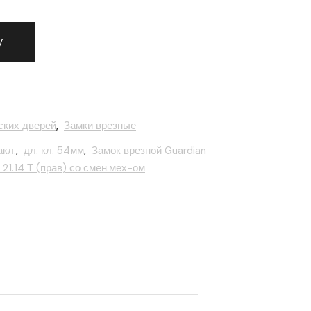
врезной Guardian (Гардиан) сув. с защёлк ЗВ 21.14 Т (прав) 
у
ских дверей
,
Замки врезные
акл.
,
дл. кл. 54мм
,
Замок врезной Guardian
 21.14 Т (прав) со смен.мех-ом