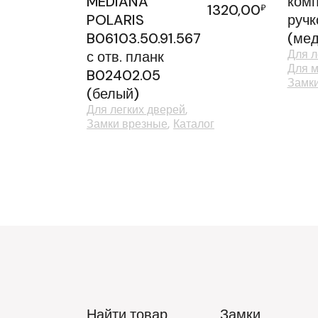
MEDIANA
комп
1320,00
₽
POLARIS
ручк
B06103.50.91.567
(мед
Для л
с отв. планк
Для м
B02402.05
Замк
(белый)
Для легких дверей
Замки врезные
Каталог
Найти товар
Замки