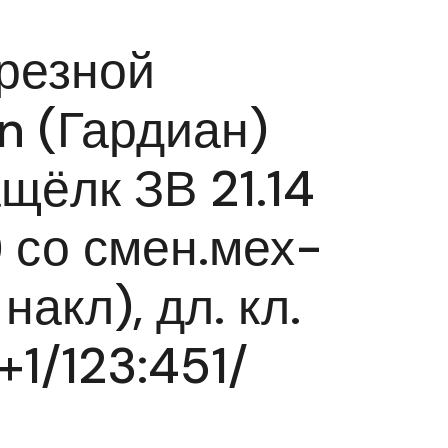
резной
n (Гардиан)
ащёлк ЗВ 21.14
) со смен.мех-
 накл), дл. кл.
+1/123:451/