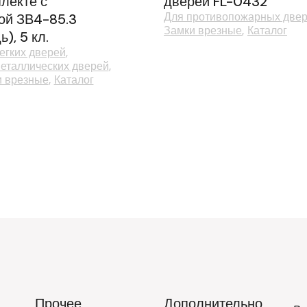
лекте с
дверей FL-0432
Для противопожарных две
ой ЗВ4-85.3
Замки врезные
Каталог
ь), 5 кл.
егких дверей
еталлических дверей
и врезные
Каталог
Прочее
Дополнительно