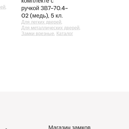
комплекте с
рей
ручкой ЗВ7-70.4-
02 (медь), 5 кл.
Для легких дверей
Для металлических дверей
Замки врезные
Каталог
Магазин замков