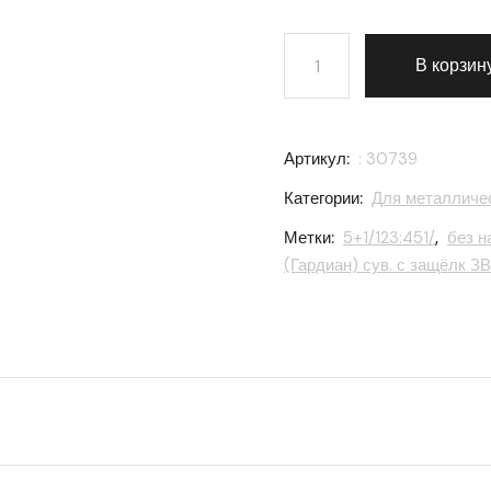
Количество товара Замок 
В корзин
Артикул:
: 30739
Категории:
Для металличе
Метки:
5+1/123:451/
,
без н
(Гардиан) сув. с защёлк ЗВ