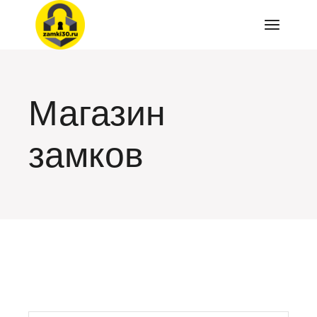
Перейти
к
содержимому
Магазин
замков
искать: