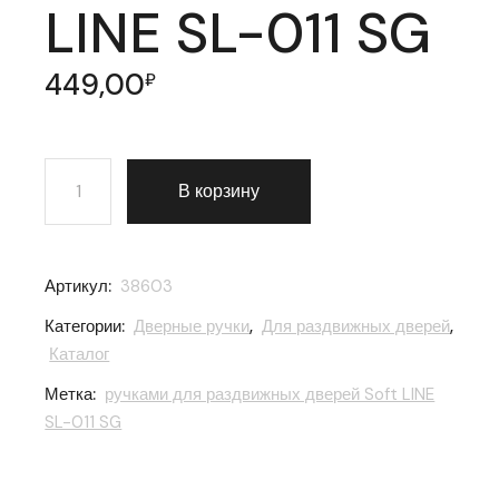
LINE SL-011 SG
449,00
₽
Количество товара Защелка Punto (Пунто) с ручками 
В корзину
Артикул:
38603
Категории:
Дверные ручки
,
Для раздвижных дверей
,
Каталог
Метка:
ручками для раздвижных дверей Soft LINE
SL-011 SG