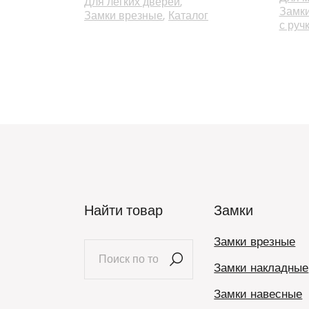
Для легких дверей
Замк
Замки врезные
Каталог
с руч
Найти товар
Замки
Замки врезные
Искать:
Замки накладные
Замки навесные