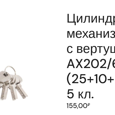
Цилинд
механиз
с верту
AX202/
(25+10+
5 кл.
155,00
₽