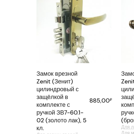
Замок врезной
Замо
Zenit (Зенит)
Zeni
цилиндровый с
цили
защёлкой в
защё
885,00
₽
комплекте с
комп
ручкой ЗВ7-60.1-
ручк
02 (золото лак), 5
(бро
Для л
кл.
Для м