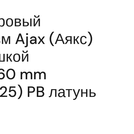
ровый
м Ajax (Аякс)
шкой
60 mm
25) PB латунь