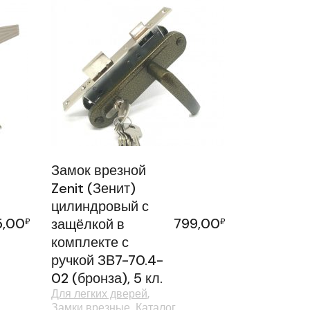
Замок врезной
Zenit (Зенит)
цилиндровый с
5,00
799,00
₽
защёлкой в
₽
комплекте с
ручкой ЗВ7-70.4-
02 (бронза), 5 кл.
Для легких дверей
Замки врезные
Каталог