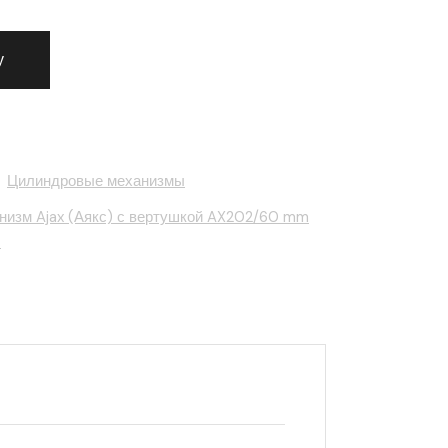
дровый механизм Ajax (Аякс) с вертушкой AX202/60 mm (2
у
,
Цилиндровые механизмы
изм Ajax (Аякс) с вертушкой AX202/60 mm
.