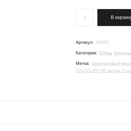
Количество товара Цилин
В корзин
Артикул:
39869
Категории:
60мм
,
Каталог
Метка:
Цилиндровый механ
(25+10+25) PB латунь 5 кл