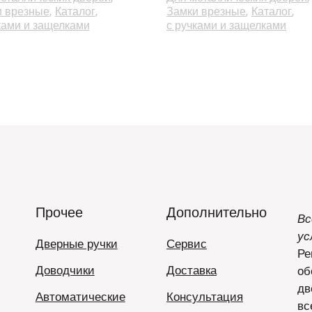
и врезные
Каталог
Замки врезные
Каталог
ками и защелками
с ручками и защелками
Прочее
Дополнительно
Вс
ус
Дверные ручки
Сервис
Ре
Доводчики
Доставка
об
дв
Автоматические
Консультация
вс