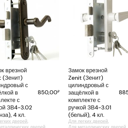
к врезной
Замок врезной
t (Зенит)
Zenit (Зенит)
ндровый с
цилиндровый с
850,00
88
лкой в
₽
защёлкой в
лекте с
комплекте с
ой ЗВ4-3.02
ручкой ЗВ4-3.01
нза), 4 кл.
(белый), 4 кл.
егких дверей
Для легких дверей
еталлических дверей
Для металлических дверей