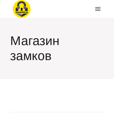
Перейти
к
содержимому
Магазин
замков
искать: