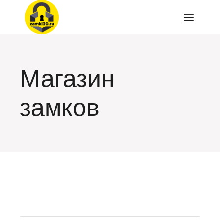
Перейти
к
содержимому
Магазин
замков
искать: