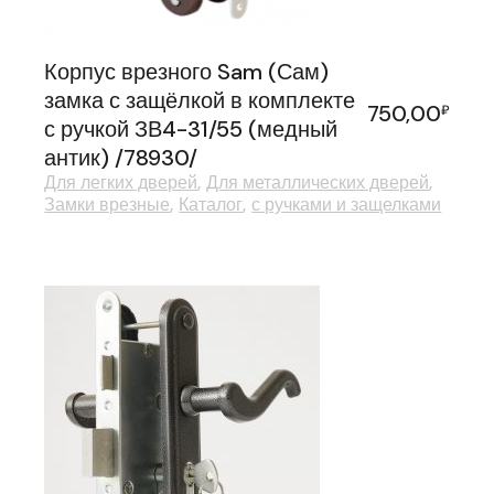
Корпус врезного Sam (Сам)
замка с защёлкой в комплекте
750,00
₽
с ручкой ЗВ4-31/55 (медный
антик) /78930/
Для легких дверей
Для металлических дверей
Замки врезные
Каталог
с ручками и защелками