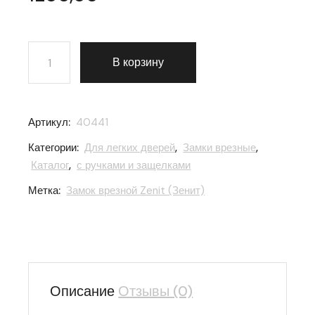
Количество товара Замок врезной Zenit (Зенит) цилин
В корзину
Артикул:
40441
Категории:
Для легких дверей
,
Замки врезные
,
Каталог
,
с ручками и защелками
Метка:
Замок врезной Zenit (Зенит)
Описание
Отзывы (0)