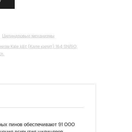
у
,
Цилиндровые механизмы
зм Kale kilit (Кале килит) 164 SN/90
л.
ных пинов обеспечивают 91 000
нения вскрытия цилиндров