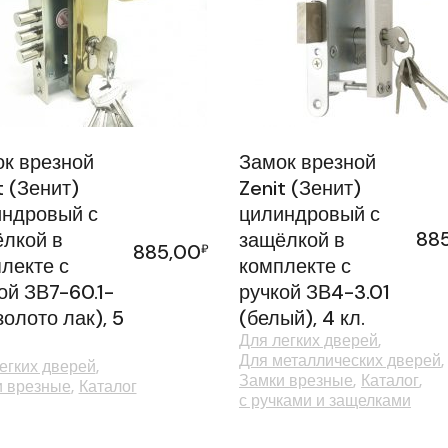
к врезной
Замок врезной
t (Зенит)
Zenit (Зенит)
ндровый с
цилиндровый с
88
лкой в
защёлкой в
885,00
₽
лекте с
комплекте с
ой ЗВ7-60.1-
ручкой ЗВ4-3.01
золото лак), 5
(белый), 4 кл.
Для легких дверей
Для металлических дверей
егких дверей
Замки врезные
Каталог
и врезные
Каталог
с ручками и защелками