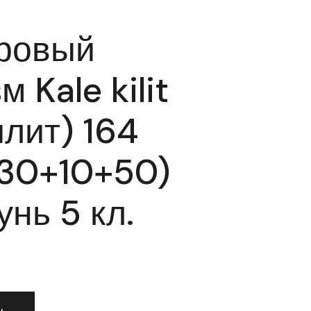
ровый
 Kale kilit
илит) 164
(30+10+50)
нь 5 кл.
дровый механизм Kale kilit (Кале килит) 164 SN/90 (30+10+