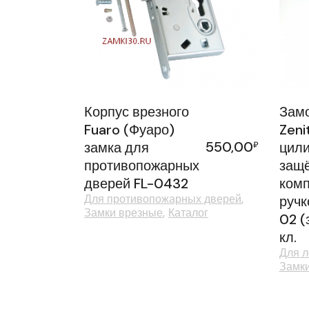
Корпус врезного
Замо
Fuaro (Фуаро)
Zeni
550,00
замка для
₽
цили
противопожарных
защё
дверей FL-0432
комп
Для противопожарных дверей
ручк
Замки врезные
Каталог
02 (
кл.
Для л
Замк