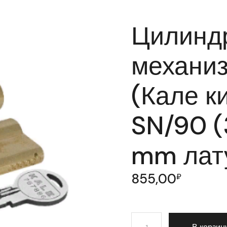
Цилинд
механизм
(Кале к
SN/90 
mm лату
855,00
₽
Количество товара Цилин