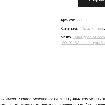
В корзин
Артикул:
22407
Категории:
90мм
,
Каталог
Метка:
Цилиндровый механи
(30+10+50) mm латунь 5 к
N имеет 2 класс безопасности, 6 латунных комбинатив
стальными штифтами против высверливания. Для услож