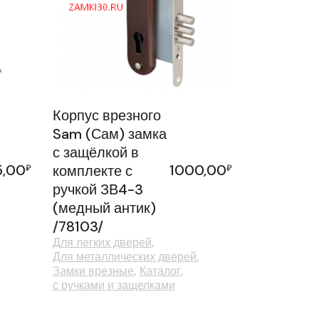
Корпус врезного
Sam (Сам) замка
с защёлкой в
5,00
1000,00
₽
комплекте с
₽
ручкой ЗВ4-3
(медный антик)
/78103/
Для легких дверей
Для металлических дверей
Замки врезные
Каталог
с ручками и защелками