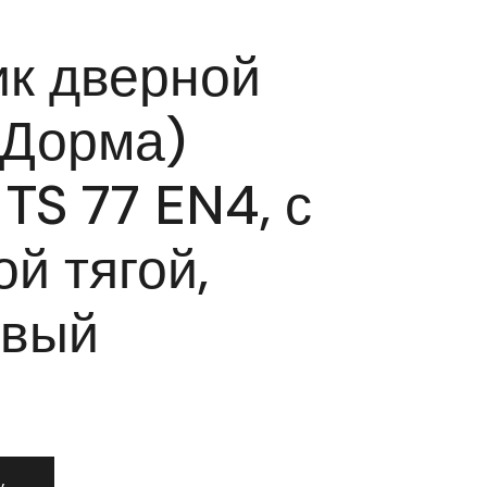
к дверной
(Дорма)
S 77 EN4, с
й тягой,
евый
дчик дверной Dorma (Дорма) DORMA TS 77 EN4, с рычажной