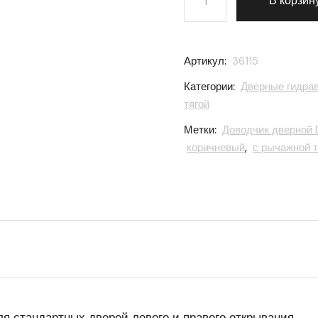
В корзин
Артикул:
36115
Категории:
Дверные гидра
тягой
Метки:
Доводчик дверной
коричневый
,
с рычажной т
 стандартных дверей левого и правого открывания.