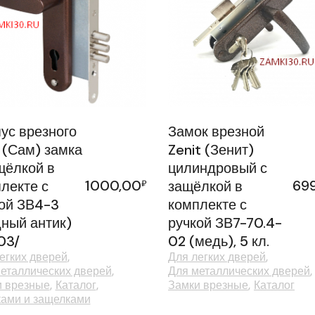
ус врезного
Замок врезной
(Сам) замка
Zenit (Зенит)
щёлкой в
цилиндровый с
1000,00
69
лекте с
₽
защёлкой в
ой ЗВ4-3
комплекте с
ный антик)
ручкой ЗВ7-70.4-
03/
02 (медь), 5 кл.
егких дверей
Для легких дверей
еталлических дверей
Для металлических дверей
и врезные
Каталог
Замки врезные
Каталог
ками и защелками