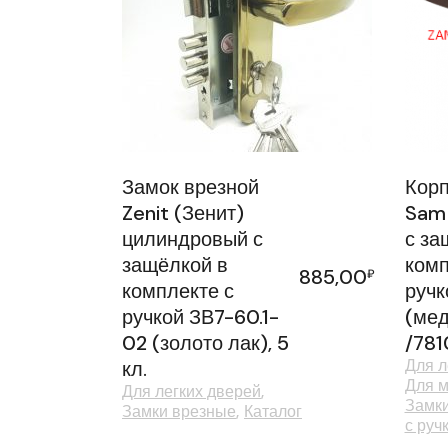
Замок врезной
Корп
Zenit (Зенит)
Sam 
цилиндровый с
с за
защёлкой в
комп
885,00
₽
комплекте с
ручк
ручкой ЗВ7-60.1-
(мед
02 (золото лак), 5
/781
Для л
кл.
Для м
Для легких дверей
Замк
Замки врезные
Каталог
с руч