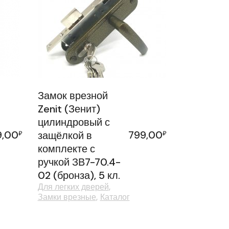
Замок врезной
Zenit (Зенит)
цилиндровый с
9,00
799,00
₽
защёлкой в
₽
комплекте с
ручкой ЗВ7-70.4-
02 (бронза), 5 кл.
Для легких дверей
Замки врезные
Каталог