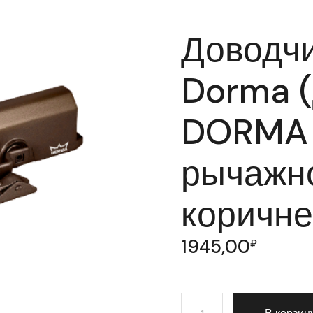
Доводчи
Dorma 
DORMA T
рычажно
коричн
1945,00
₽
Количество товара Дово