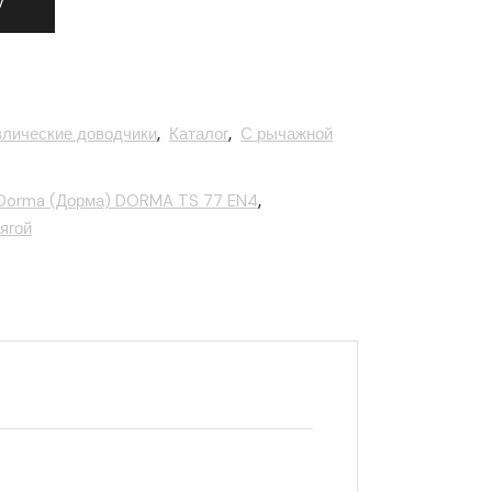
у
влические доводчики
,
Каталог
,
С рычажной
 Dorma (Дорма) DORMA TS 77 EN4
,
ягой