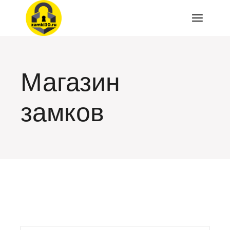
Перейти
к
содержимому
Магазин
замков
искать: