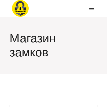
Перейти
к
содержимому
Магазин
замков
искать: