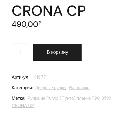
CRONA CP
490,00
₽
Количество товара Ручка на Punto (Пунто) планке P
В корзину
Артикул:
: 41977
Категории:
Дверные ручки
,
На планке
Метка:
Ручка на Punto (Пунто) планке P90 8518
CRONA CP