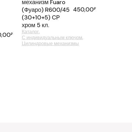
механизм Fuaro
450,00
(Фуаро) R600/45
₽
(30+10+5) CP
хром 5 кл.
Каталог
0,00
₽
С индивидуальным ключом
Цилиндровые механизмы