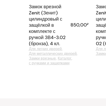
Замок врезной
Замо
Zenit (Зенит)
Zeni
цилиндровый с
цили
850,00
защёлкой в
₽
защё
комплекте с
комп
ручкой ЗВ4-3.02
ручк
(бронза), 4 кл.
02 (
Для легких дверей
Для л
Для металлических дверей
Замк
Замки врезные
Каталог
с ручками и защелками