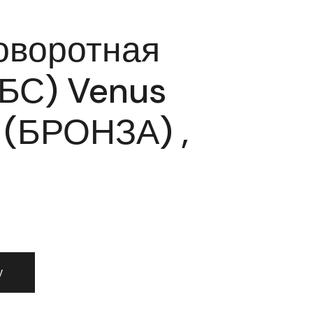
оворотная
БС) Venus
(БРОНЗА) ,
а поворотная MBC (МБС) Venus 6х75мм (БРОНЗА) , без отв
у