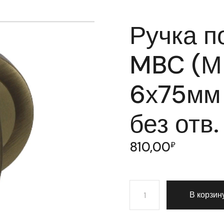
Ручка п
MBC (М
6х75мм 
без отв.
810,00
₽
Количество товара Ручк
В корзин