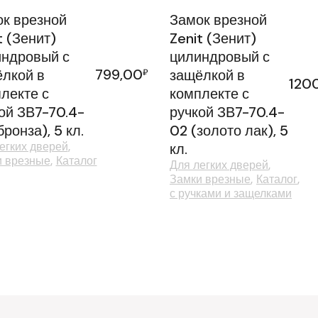
к врезной
Замок врезной
t (Зенит)
Zenit (Зенит)
ндровый с
цилиндровый с
799,00
лкой в
₽
защёлкой в
120
лекте с
комплекте с
ой ЗВ7-70.4-
ручкой ЗВ7-70.4-
бронза), 5 кл.
02 (золото лак), 5
егких дверей
кл.
и врезные
Каталог
Для легких дверей
Замки врезные
Каталог
с ручками и защелками