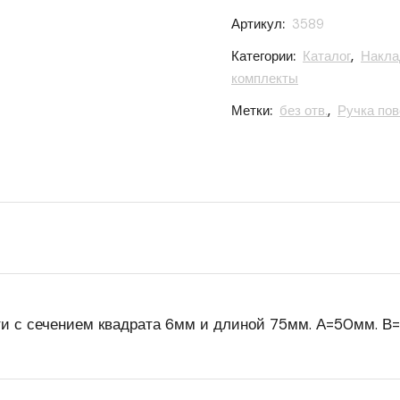
Артикул:
3589
Категории:
Каталог
,
Накла
комплекты
Метки:
без отв.
,
Ручка по
ти с сечением квадрата 6мм и длиной 75мм. А=50мм. В