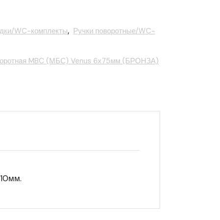
дки/WC-комплекты
,
Ручки поворотные/WC-
воротная MBC (МБС) Venus 6х75мм (БРОНЗА)
=10мм.