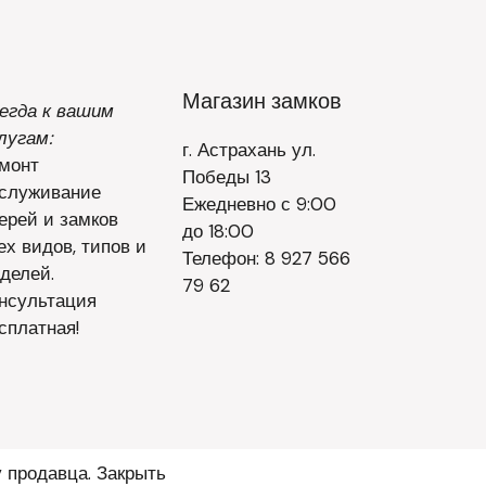
Магазин замков
егда к вашим
лугам:
г. Астрахань ул.
монт
Победы 13
служивание
Ежедневно с 9:00
ерей и замков
до 18:00
ех видов, типов и
Телефон: 8 927 566
делей.
79 62
нсультация
сплатная!
у продавца.
Закрыть