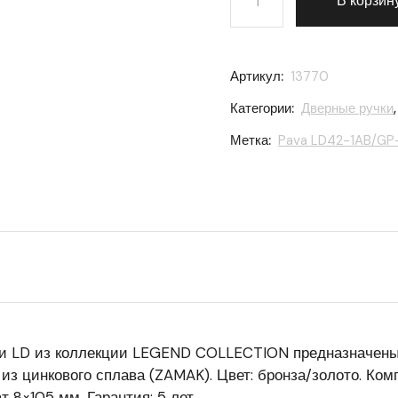
В корзин
Артикул:
13770
Категории:
Дверные ручки
Метка:
Pava LD42-1AB/GP-
ии LD из коллекции LEGEND COLLECTION предназначены
из цинкового сплава (ZAMAK). Цвет: бронза/золото. Ком
 8×105 мм. Гарантия: 5 лет.