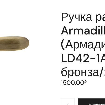
Ручка р
Armadil
(Армади
LD42-1
бронза/
1500,00
₽
Количество товара Ручка