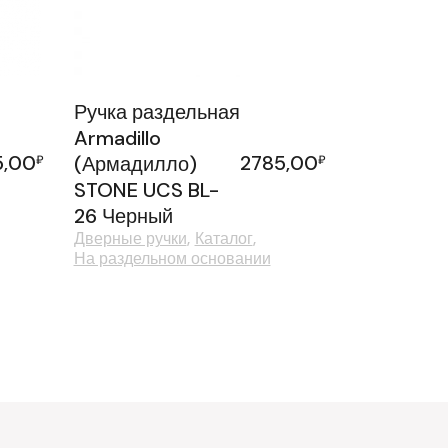
Ручка раздельная
Armadillo
5,00
2785,00
₽
(Армадилло)
₽
STONE UCS BL-
26 Черный
Дверные ручки
Каталог
На раздельном основании