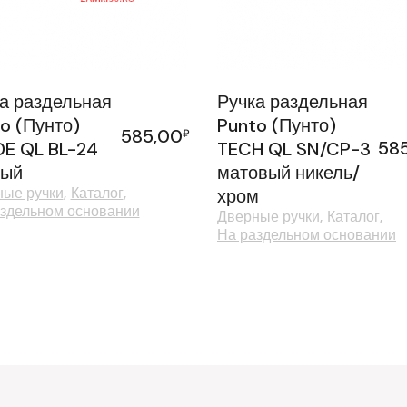
а раздельная
Ручка раздельная
o (Пунто)
Punto (Пунто)
585,00
₽
58
E QL BL-24
TECH QL SN/CP-3
ный
матовый никель/
ые ручки
Каталог
хром
здельном основании
Дверные ручки
Каталог
На раздельном основании