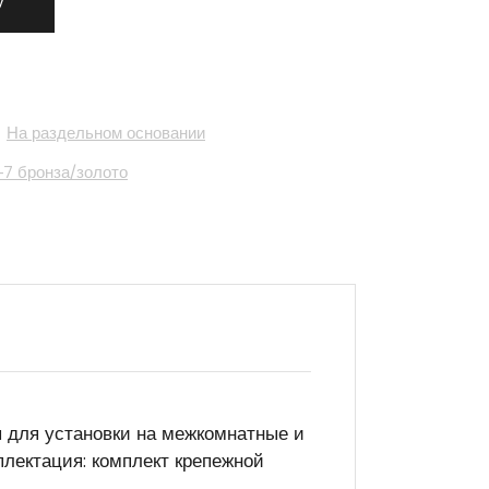
у
,
На раздельном основании
7 бронза/золото
 для установки на межкомнатные и
плектация: комплект крепежной