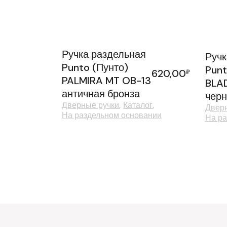
Ручка раздельная
Ручк
Punto (Пунто)
Punt
620,00
₽
PALMIRA MT OB-13
BLAD
античная бронза
чер
Дверные ручки
Каталог
Дверн
На раздельном основании
На ра