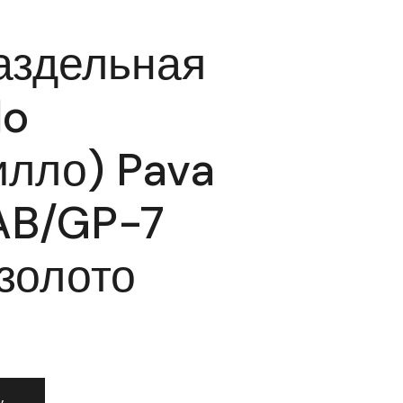
аздельная
lo
лло) Pava
AB/GP-7
золото
 раздельная Armadillo (Армадилло) Pava LD42-1AB/GP-7 б