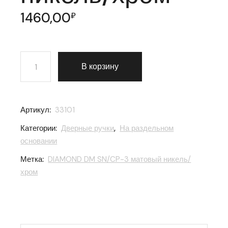
1460,00
₽
Количество товара Ручка раздельная Fuaro (Фуаро)
В корзину
Артикул:
33101
Категории:
Дверные ручки
,
На раздельном
основании
Метка:
DIAMOND DM SN/CP-3 матовый никель/
хром