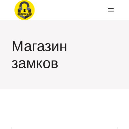
Перейти
к
содержимому
Магазин
замков
искать: