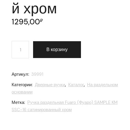
й хром
1295,00
₽
Количество товара Ручка раздельная Fuaro (Фуаро)
В корзину
Артикул:
39991
Категории:
Дверные ручки
,
Каталог
,
На раздельном
основании
Метка:
Ручка раздельная Fuaro (Фуаро) SAMPLE KM
SSC-16 сатинированный хром