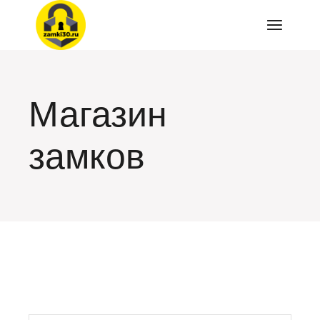
Перейти
к
содержимому
Магазин
замков
искать: