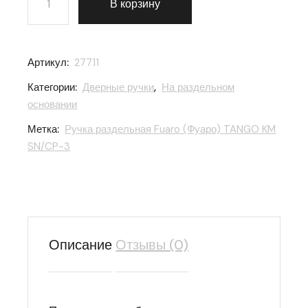
В корзину
Артикул:
27711
Категории:
Дверные ручки
,
На раздельном
основании
Метка:
Ручка раздельная Fuaro (Фуаро) TANGO KM
SN/CP-3
Описание
Отзывы (0)