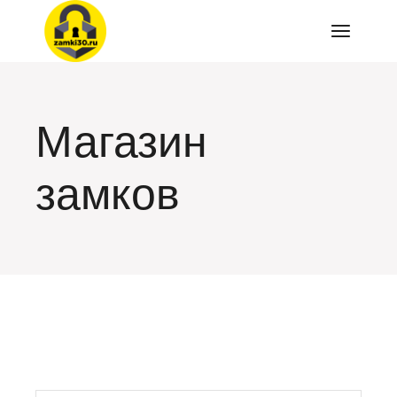
Перейти
к
содержимому
Магазин
замков
искать: