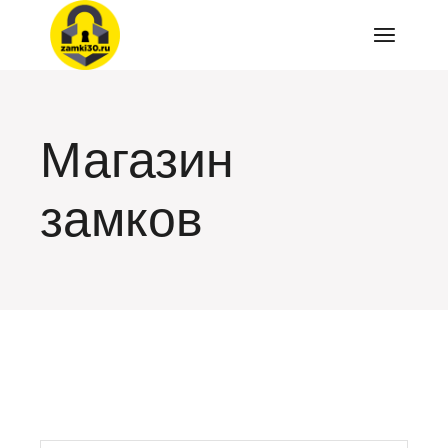
Перейти
к
содержимому
Магазин
замков
искать: