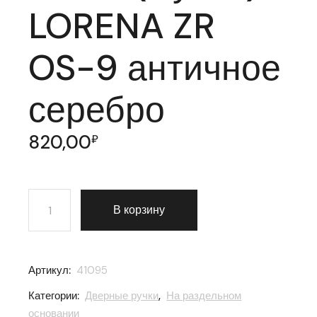
LORENA ZR
OS-9 античное
серебро
820,00
₽
Количество товара Ручка раздельная Punto (Пунто) 
В корзину
Артикул:
41095
Категории:
Дверные ручки
,
На раздельном
основании