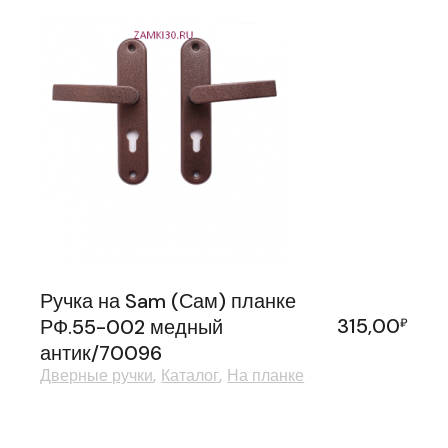
Ручка на Sam (Сам) планке
315,00
РФ.55-002 медный
₽
антик/70096
Дверные ручки
Каталог
На планке