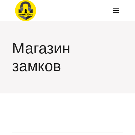
Перейти
к
содержимому
Магазин
замков
искать: