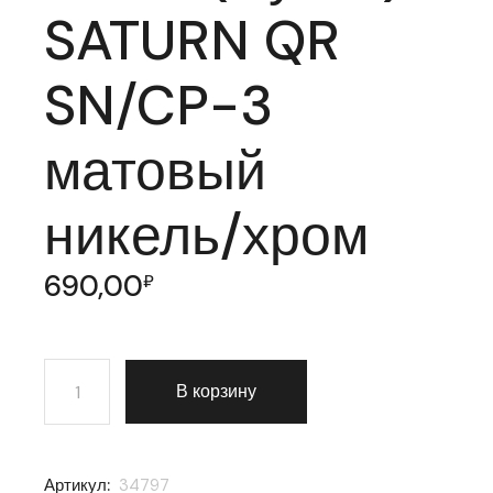
SATURN QR
SN/CP-3
матовый
никель/хром
690,00
₽
Количество товара Ручка раздельная Punto (Пунто)
В корзину
Артикул:
34797