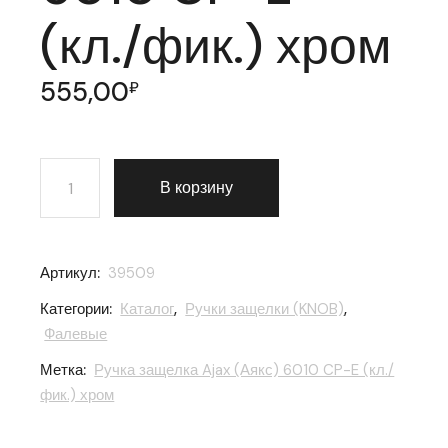
(кл./фик.) хром
555,00
₽
Количество товара Ручка защелка Ajax (Аякс) 6010 CP-
В корзину
Артикул:
39509
Категории:
Каталог
,
Ручки защелки (KNOB)
,
Фалевые
Метка:
Ручка защелка Ajax (Аякс) 6010 CP-E (кл./
фик.) хром