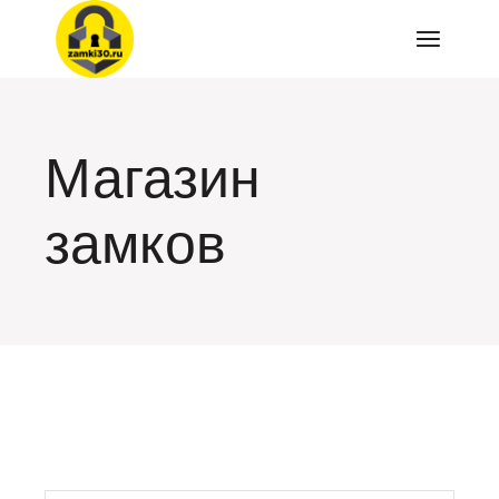
Перейти
к
содержимому
Магазин
замков
искать: