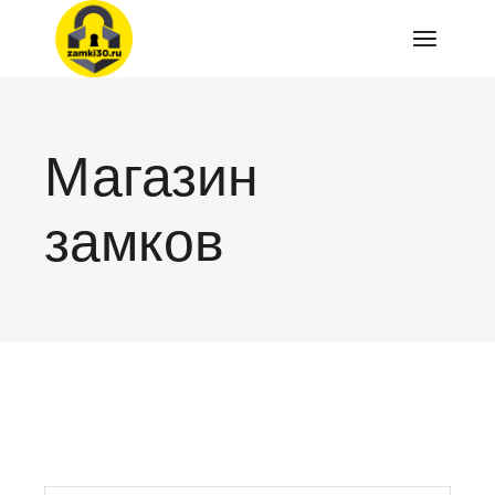
Перейти
к
содержимому
Магазин
замков
искать: