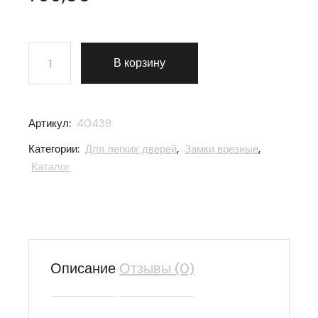
Количество товара Замок врезной Zenit (Зенит) цилин
В корзину
Артикул:
40439
Категории:
Для легких дверей
,
Замки врезные
,
Каталог
Описание
Отзывы (0)