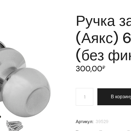
Ручка з
(Аякс) 
(без фи
300,00
₽
Количество товара Ручка
В корзин
Артикул:
39529