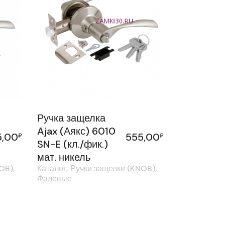
Ручка защелка
Ajax (Аякс) 6010
5,00
555,00
₽
₽
SN-E (кл./фик.)
мат. никель
NOB)
Каталог
Ручки защелки (KNOB)
Фалевые