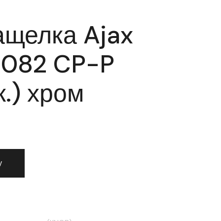
ащелка Ajax
6082 CP-P
к.) хром
 защелка Ajax (Аякс) 6082 CP-P (без фик.) хром
у