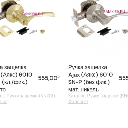
а защелка
Ручка защелка
 (Аякс) 6010
Ajax (Аякс) 6010
555,00
55
₽
 (кл./фик.)
SN-P (без фик.)
то
мат. никель
ог
Ручки защелки (KNOB)
Каталог
Ручки защелки (K
вые
Фалевые