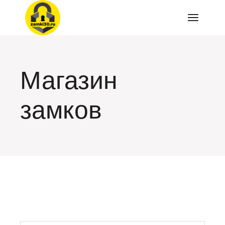
Перейти
к
содержимому
Магазин
замков
искать: