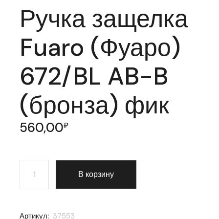
Ручка защелка
Fuaro (Фуаро)
672/BL AB-B
(бронза) фик
560,00
₽
Количество товара Ручка защелка Fuaro (Фуаро) 672/
В корзину
Артикул:
37553