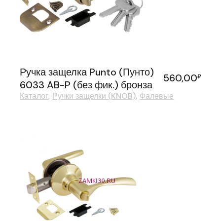
Ручка защелка Punto (Пунто)
560,00
₽
6033 AB-P (без фик.) бронза
Каталог
Ручки защелки (KNOB)
Фалевые