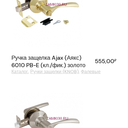
Ручка защелка Ajax (Аякс)
555,00
₽
6010 PB-E (кл./фик.) золото
Каталог
Ручки защелки (KNOB)
Фалевые