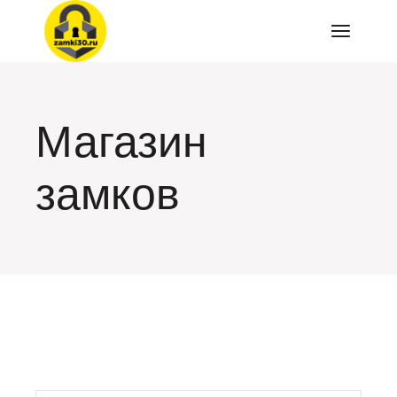
Перейти
к
содержимому
Магазин
замков
искать: