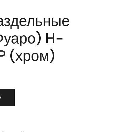
аздельные
Фуаро) H-
 (хром)
 раздельные Fuaro (Фуаро) H-0661-CP (хром)
у