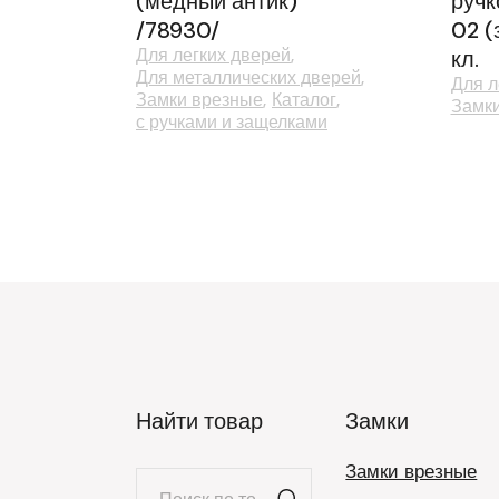
(медный антик)
ручк
/78930/
02 (
Для легких дверей
кл.
Для металлических дверей
Для л
Замки врезные
Каталог
Замк
с ручками и защелками
Найти товар
Замки
Замки врезные
Искать: