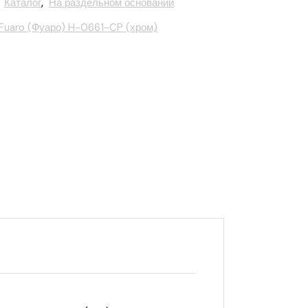
,
Каталог
,
На раздельном основании
Fuaro (Фуаро) H-0661-CP (хром)