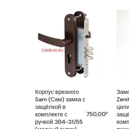
Корпус врезного
Замо
Sam (Сам) замка с
Zeni
защёлкой в
цили
750,00
комплекте с
₽
защё
ручкой ЗВ4-31/55
комп