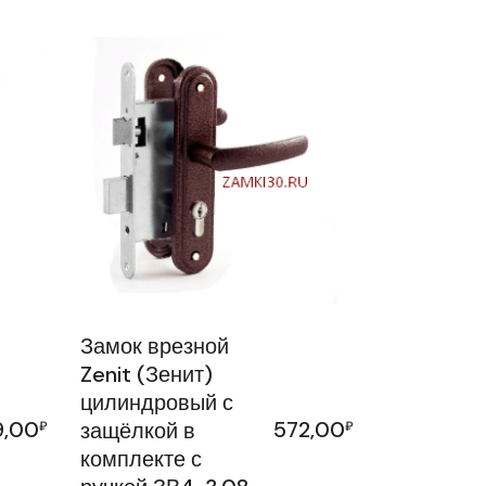
Замок врезной
Zenit (Зенит)
цилиндровый с
9,00
572,00
₽
защёлкой в
₽
комплекте с