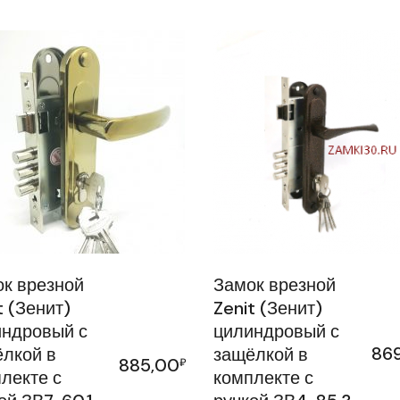
к врезной
Замок врезной
t (Зенит)
Zenit (Зенит)
ндровый с
цилиндровый с
86
лкой в
защёлкой в
885,00
₽
лекте с
комплекте с