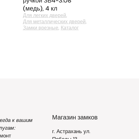
ручкой ЗВ4-3.08
(медь), 4 кл
Для легких дверей
Для металлических дверей
Замки врезные
Каталог
Магазин замков
егда к вашим
лугам:
г. Астрахань ул.
монт