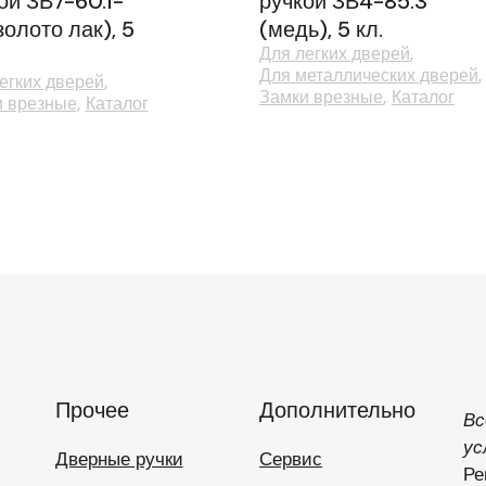
ой ЗВ7-60.1-
ручкой ЗВ4-85.3
золото лак), 5
(медь), 5 кл.
Для легких дверей
Для металлических дверей
егких дверей
Замки врезные
Каталог
и врезные
Каталог
Прочее
Дополнительно
Вс
ус
Дверные ручки
Сервис
Ре