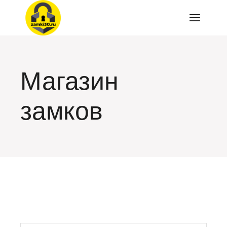
Перейти
к
содержимому
Магазин
замков
искать: