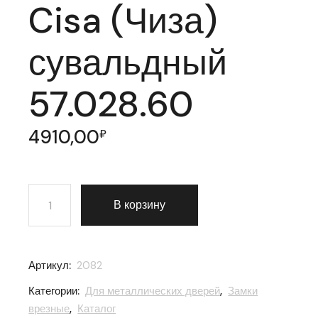
Cisa (Чиза)
сувальдный
57.028.60
4910,00
₽
Количество товара Замок врезной Cisa (Чиза) суваль
В корзину
Артикул:
2082
Категории:
Для металлических дверей
,
Замки
врезные
,
Каталог