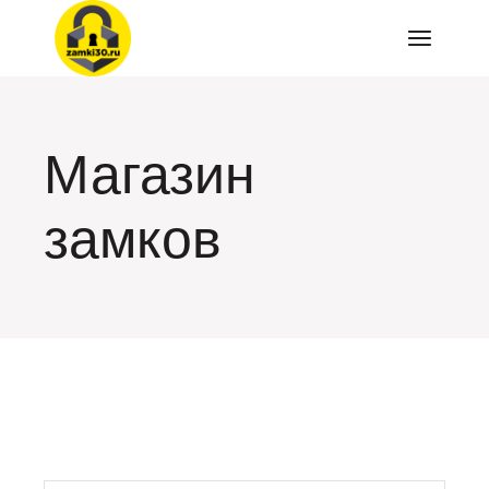
Перейти
к
содержимому
Магазин
замков
искать: