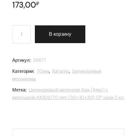
173,00
₽
Количество товара Цилиндровый механизм Ajax (Аякс
В корзину
Артикул:
39871
Категории:
70мм
,
Каталог
,
Цилиндровые
механизмы
Метка:
Цилиндровый механизм Ajax (Аякс) с
вертушкой AX202/70 mm (30+10+30) CP хром 5 кл.