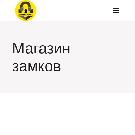
Перейти
к
содержимому
Магазин
замков
искать: